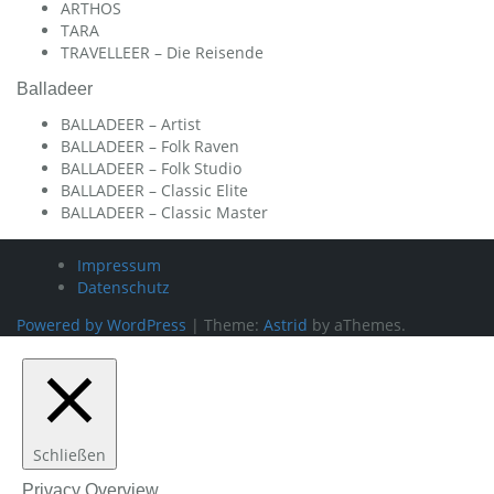
ARTHOS
TARA
TRAVELLEER – Die Reisende
Balladeer
BALLADEER – Artist
BALLADEER – Folk Raven
BALLADEER – Folk Studio
BALLADEER – Classic Elite
BALLADEER – Classic Master
Impressum
Datenschutz
Powered by WordPress
|
Theme:
Astrid
by aThemes.
Schließen
Privacy Overview