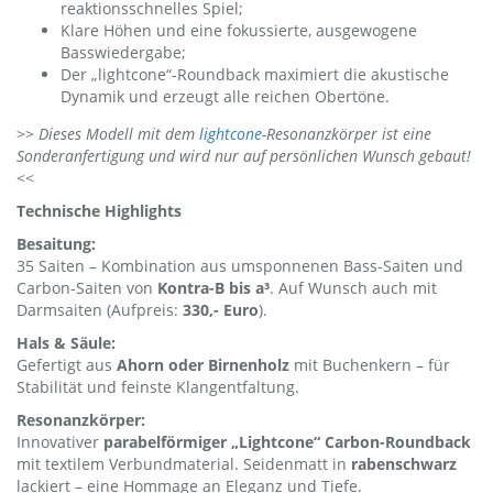
reaktionsschnelles Spiel;
Klare Höhen und eine fokussierte, ausgewogene
Basswiedergabe;
Der „lightcone“-Roundback maximiert die akustische
Dynamik und erzeugt alle reichen Obertöne.
>>
Dieses Modell mit dem
lightcone
-Resonanzkörper ist eine
Sonderanfertigung und wird nur auf persönlichen Wunsch gebaut!
<<
Technische Highlights
Besaitung:
35 Saiten – Kombination aus umsponnenen Bass-Saiten und
Carbon-Saiten von
Kontra-B bis a³
. Auf Wunsch auch mit
Darmsaiten (Aufpreis:
330,- Euro
).
Hals & Säule:
Gefertigt aus
Ahorn oder Birnenholz
mit Buchenkern – für
Stabilität und feinste Klangentfaltung.
Resonanzkörper:
Innovativer
parabelförmiger „Lightcone“ Carbon-Roundback
mit textilem Verbundmaterial. Seidenmatt in
rabenschwarz
lackiert – eine Hommage an Eleganz und Tiefe.