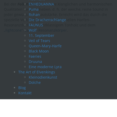
Bei der
Folk-Raven 35
ENHEDUANNA
sind die klanglichen und harmonischen
Qualitäten hervorzuheben, d. h. der weiche, reine Sound in
Puma
jeder gewünschten Lautstärke. Erreicht wird das durch die
Rohan
spezielle Verbindung einer traditionellen Harfen-
Die Drachenschlange
Resonanzdecke aus erstklassigem Tonholz und dem
FAUNUS
„lightcone“-Carbon-Resonanzkörper
Wolf
.
11. September
Veil of Tears
Queen-Mary-Harfe
Black Moon
Faeries
Druuna
Eine moderne Lyra
The Art of Elvenkings
Kleinodienkunst
Dolche
Blog
Kontakt