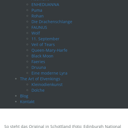
ENHEDUANNA
Puma
Rohan
Die Drachenschlange
FAUNUS
Wolf
11. September
Veil of Tears
Queen-Mary-Harfe
Black Moon
Faeries
Druuna
Eine moderne Lyra
The Art of Elvenkings
Kleinodienkunst
Dolche
Blog
Kontakt
So steht das Original in Schottland (Foto: Edinburgh National