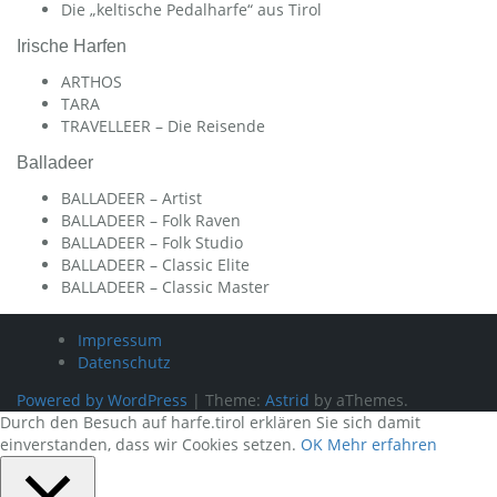
Die „keltische Pedalharfe“ aus Tirol
Irische Harfen
ARTHOS
TARA
TRAVELLEER – Die Reisende
Balladeer
BALLADEER – Artist
BALLADEER – Folk Raven
BALLADEER – Folk Studio
BALLADEER – Classic Elite
BALLADEER – Classic Master
Impressum
Datenschutz
Powered by WordPress
|
Theme:
Astrid
by aThemes.
Durch den Besuch auf harfe.tirol erklären Sie sich damit
einverstanden, dass wir Cookies setzen.
OK
Mehr erfahren