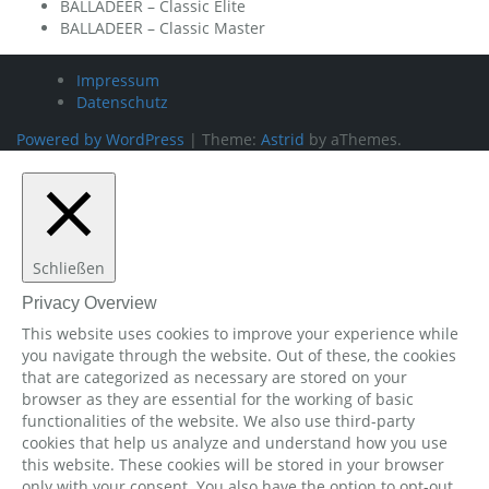
BALLADEER – Classic Elite
BALLADEER – Classic Master
Impressum
Datenschutz
Powered by WordPress
|
Theme:
Astrid
by aThemes.
Schließen
Privacy Overview
This website uses cookies to improve your experience while
you navigate through the website. Out of these, the cookies
that are categorized as necessary are stored on your
browser as they are essential for the working of basic
functionalities of the website. We also use third-party
cookies that help us analyze and understand how you use
this website. These cookies will be stored in your browser
only with your consent. You also have the option to opt-out