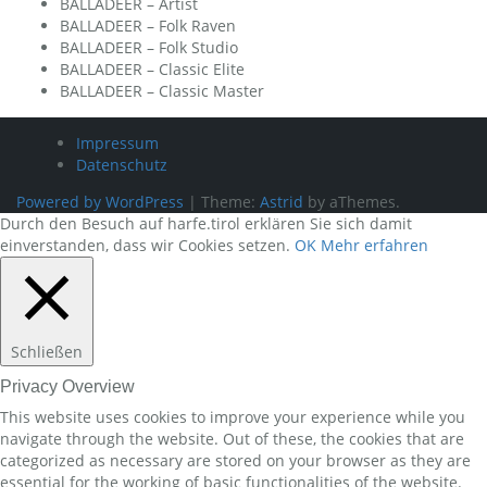
BALLADEER – Artist
BALLADEER – Folk Raven
BALLADEER – Folk Studio
BALLADEER – Classic Elite
BALLADEER – Classic Master
Impressum
Datenschutz
Powered by WordPress
|
Theme:
Astrid
by aThemes.
Durch den Besuch auf harfe.tirol erklären Sie sich damit
einverstanden, dass wir Cookies setzen.
OK
Mehr erfahren
Schließen
Privacy Overview
This website uses cookies to improve your experience while you
navigate through the website. Out of these, the cookies that are
categorized as necessary are stored on your browser as they are
essential for the working of basic functionalities of the website.