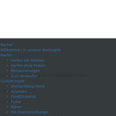
Bücher
Willkommen in unserer Werkstätte
Harfen
Harfen mit Pedalen
Harfen ohne Pedale
Restaurierungen
hrzehnten entfernt und durch Nylonsaiten ersetzt.
Zum Verkaufen
Custom made
Sternenklang-Harfe
Eiche-natur
Adamant
ENHEDUANNA
 gebeizt)
Puma
)
Rohan
Die Drachenschlange
* * *