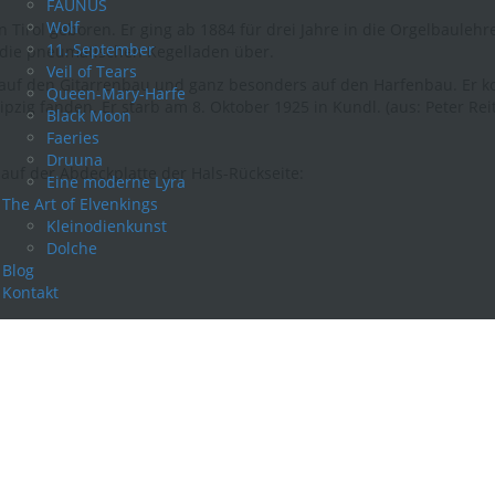
FAUNUS
Wolf
 Tirol geboren. Er ging ab 1884 für drei Jahre in die Orgelbaulehr
11. September
f die pneumatischen Kegelladen über.
Veil of Tears
t auf den Gitarrenbau und ganz besonders auf den Harfenbau. Er ko
Queen-Mary-Harfe
zig fanden. Er starb am 8. Oktober 1925 in Kundl. (aus: Peter Reitm
Black Moon
Faeries
Druuna
t auf der Abdeckplatte der Hals-Rückseite:
Eine moderne Lyra
The Art of Elvenkings
Kleinodienkunst
Dolche
Blog
Kontakt