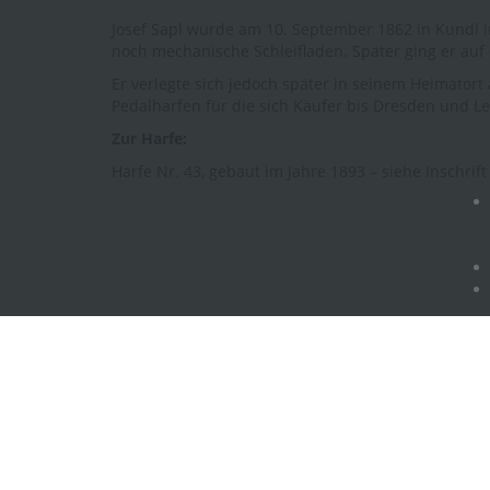
Josef Sapl wurde am 10. September 1862 in Kundl in
noch mechanische Schleifladen. Später ging er au
Er verlegte sich jedoch später in seinem Heimator
Pedalharfen für die sich Käufer bis Dresden und Leip
Zur Harfe:
Harfe Nr. 43, gebaut im Jahre 1893 – siehe Inschrif