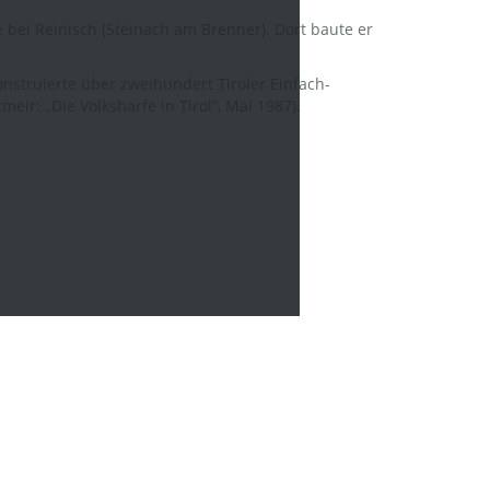
e bei Reinisch (Steinach am Brenner). Dort baute er
nstruierte über zweihundert Tiroler Einfach-
eir: „Die Volksharfe in Tirol“, Mai 1987).