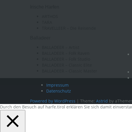
Irische Harfen
ARTHOS
TARA
TRAVELLEER – Die Reisende
Balladeer
BALLADEER – Artist
BALLADEER – Folk Raven
BALLADEER – Folk Studio
BALLADEER – Classic Elite
BALLADEER – Classic Master
Impressum
Datenschutz
Powered by WordPress
|
Theme:
Astrid
by aThemes
Durch den Besuch auf harfe.tirol erklären Sie sich damit einverst