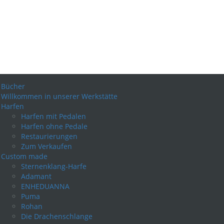
Bücher
Willkommen in unserer Werkstätte
Harfen
Harfen mit Pedalen
Harfen ohne Pedale
Restaurierungen
Zum Verkaufen
Custom made
Sternenklang-Harfe
Adamant
ENHEDUANNA
Puma
Rohan
Die Drachenschlange