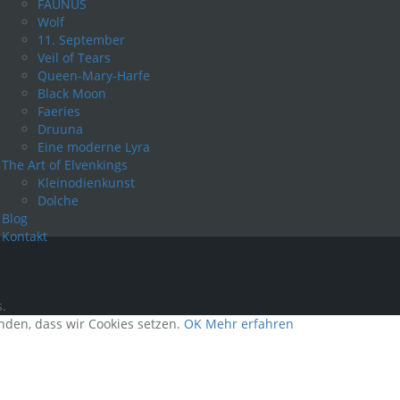
FAUNUS
Wolf
11. September
Veil of Tears
Queen-Mary-Harfe
Black Moon
Faeries
Druuna
Eine moderne Lyra
The Art of Elvenkings
Kleinodienkunst
Dolche
Blog
Kontakt
.
anden, dass wir Cookies setzen.
OK
Mehr erfahren