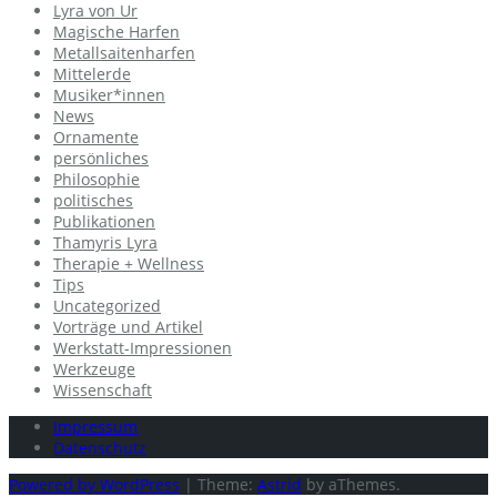
Lyra von Ur
Magische Harfen
Metallsaitenharfen
Mittelerde
Musiker*innen
News
Ornamente
persönliches
Philosophie
politisches
Publikationen
Thamyris Lyra
Therapie + Wellness
Tips
Uncategorized
Vorträge und Artikel
Werkstatt-Impressionen
Werkzeuge
Wissenschaft
Impressum
Datenschutz
Powered by WordPress
|
Theme:
Astrid
by aThemes.