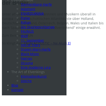
der Bilder.
Sternenklang-Harfe
Adamant
ENHEDUANNA
Unter all den vielen Musikerinnen und Musikern überall in
Puma
Europa – von der schottischen Atlantikküste über Holland,
Rohan
Deutschland, England, Österreich, Belgien, Wales und Italien bis
Die Drachenschlange
nach Spanien – sind hier nur „stellvertretend“ einige erwähnt.
FAUNUS
Zum Beispiel: FAUN
Wolf
11. September
So klingt das:
FAUN ACOUSTIC – Ne Aludj El
Veil of Tears
Queen-Mary-Harfe
Black Moon
Faeries
Druuna
Eine moderne Lyra
The Art of Elvenkings
Kleinodienkunst
Dolche
Blog
Kontakt