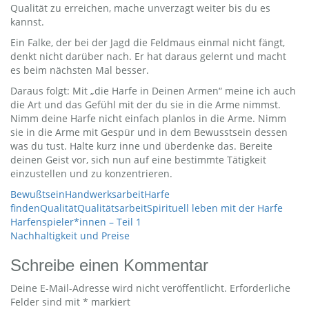
Qualität zu erreichen, mache unverzagt weiter bis du es
kannst.
Ein Falke, der bei der Jagd die Feldmaus einmal nicht fängt,
denkt nicht darüber nach. Er hat daraus gelernt und macht
es beim nächsten Mal besser.
Daraus folgt: Mit „die Harfe in Deinen Armen“ meine ich auch
die Art und das Gefühl mit der du sie in die Arme nimmst.
Nimm deine Harfe nicht einfach planlos in die Arme. Nimm
sie in die Arme mit Gespür und in dem Bewusstsein dessen
was du tust. Halte kurz inne und überdenke das. Bereite
deinen Geist vor, sich nun auf eine bestimmte Tätigkeit
einzustellen und zu konzentrieren.
Bewußtsein
Handwerksarbeit
Harfe
finden
Qualität
Qualitätsarbeit
Spirituell leben mit der Harfe
Beitragsnavigation
Harfenspieler*innen – Teil 1
Nachhaltigkeit und Preise
Schreibe einen Kommentar
Deine E-Mail-Adresse wird nicht veröffentlicht.
Erforderliche
Felder sind mit
*
markiert